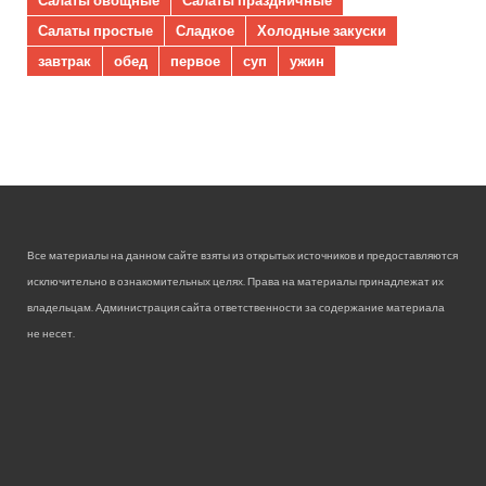
Салаты простые
Сладкое
Холодные закуски
завтрак
обед
первое
суп
ужин
Все материалы на данном сайте взяты из открытых источников и предоставляются
исключительно в ознакомительных целях. Права на материалы принадлежат их
владельцам. Администрация сайта ответственности за содержание материала
не несет.