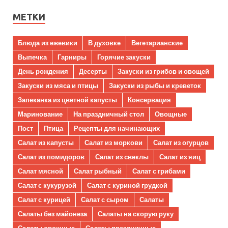
МЕТКИ
Блюда из ежевики
В духовке
Вегетарианские
Выпечка
Гарниры
Горячие закуски
День рождения
Десерты
Закуски из грибов и овощей
Закуски из мяса и птицы
Закуски из рыбы и креветок
Запеканка из цветной капусты
Консервация
Маринование
На праздничный стол
Овощные
Пост
Птица
Рецепты для начинающих
Салат из капусты
Салат из моркови
Салат из огурцов
Салат из помидоров
Салат из свеклы
Салат из яиц
Салат мясной
Салат рыбный
Салат с грибами
Салат с кукурузой
Салат с куриной грудкой
Салат с курицей
Салат с сыром
Салаты
Салаты без майонеза
Салаты на скорую руку
Салаты овощные
Салаты праздничные