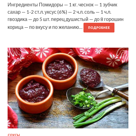
Ингредиенты Помидоры — 1 кг. чеснок — 1 зубчик
сахар — 1-2 ст.л. уксус (6%) — 2 ч.л. соль — 1 ч.л.
гвоздика — до 5 шт. перец душистый — до 8 горошин
корица — по вкусу и по желанию…
ПОДРОБНЕЕ
СОУСЫ