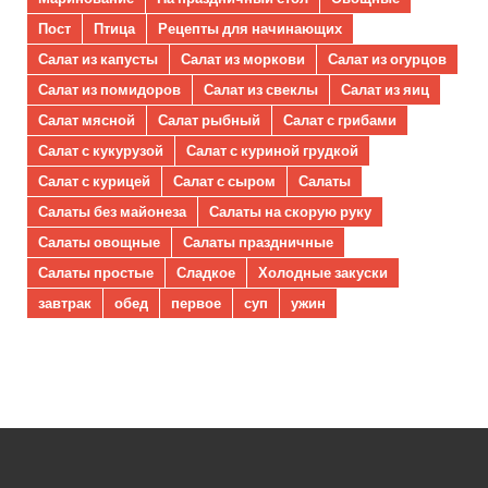
Пост
Птица
Рецепты для начинающих
Салат из капусты
Салат из моркови
Салат из огурцов
Салат из помидоров
Салат из свеклы
Салат из яиц
Салат мясной
Салат рыбный
Салат с грибами
Салат с кукурузой
Салат с куриной грудкой
Салат с курицей
Салат с сыром
Салаты
Салаты без майонеза
Салаты на скорую руку
Салаты овощные
Салаты праздничные
Салаты простые
Сладкое
Холодные закуски
завтрак
обед
первое
суп
ужин