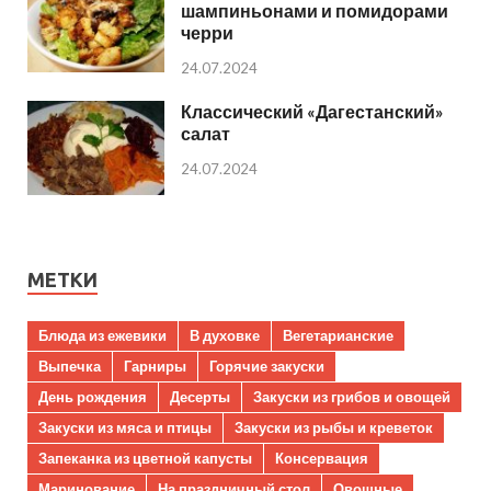
шампиньонами и помидорами
черри
24.07.2024
Классический «Дагестанский»
салат
24.07.2024
МЕТКИ
Блюда из ежевики
В духовке
Вегетарианские
Выпечка
Гарниры
Горячие закуски
День рождения
Десерты
Закуски из грибов и овощей
Закуски из мяса и птицы
Закуски из рыбы и креветок
Запеканка из цветной капусты
Консервация
Маринование
На праздничный стол
Овощные