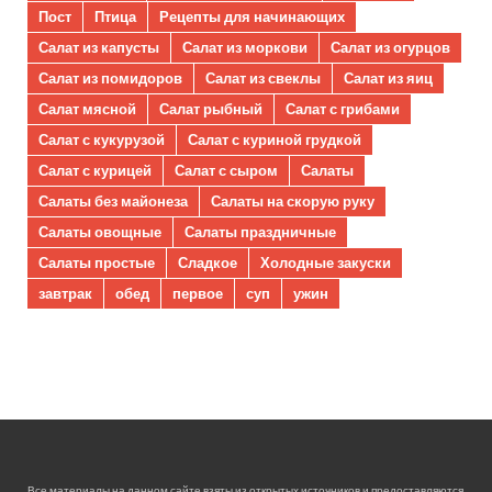
Пост
Птица
Рецепты для начинающих
Салат из капусты
Салат из моркови
Салат из огурцов
Салат из помидоров
Салат из свеклы
Салат из яиц
Салат мясной
Салат рыбный
Салат с грибами
Салат с кукурузой
Салат с куриной грудкой
Салат с курицей
Салат с сыром
Салаты
Салаты без майонеза
Салаты на скорую руку
Салаты овощные
Салаты праздничные
Салаты простые
Сладкое
Холодные закуски
завтрак
обед
первое
суп
ужин
Все материалы на данном сайте взяты из открытых источников и предоставляются