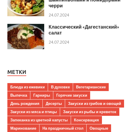
черри
24.07.2024
Классический «Дагестанский»
салат
24.07.2024
МЕТКИ
Блюда из ежевики
В духовке
Вегетарианские
Выпечка
Гарниры
Горячие закуски
День рождения
Десерты
Закуски из грибов и овощей
Закуски из мяса и птицы
Закуски из рыбы и креветок
Запеканка из цветной капусты
Консервация
Маринование
На праздничный стол
Овощные