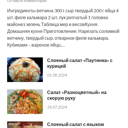
Оставьте комментарий
Ингредиенты ветчина 300 г сыр твердый 200 г яйца 4
шт. филе кальмара 2 шт. лук репчатый 1 головка
майонез зелень Таблица мер и весовКухня:
Домашняя кухня Приготовление: Нарезать соломкой
ветчину, твердый сыр, отварное филе кальмара.
Кубиками – вареное яйцо,…
Слоеный салат «Паутинка» с
курицей
01.08.2024
Салат «Разноцветный» на
скорую руку
24.07.2024
Слоеный салат с языком