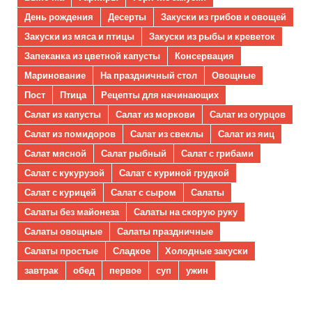
День рождения
Десерты
Закуски из грибов и овощей
Закуски из мяса и птицы
Закуски из рыбы и креветок
Запеканка из цветной капусты
Консервация
Маринование
На праздничный стол
Овощные
Пост
Птица
Рецепты для начинающих
Салат из капусты
Салат из моркови
Салат из огурцов
Салат из помидоров
Салат из свеклы
Салат из яиц
Салат мясной
Салат рыбный
Салат с грибами
Салат с кукурузой
Салат с куриной грудкой
Салат с курицей
Салат с сыром
Салаты
Салаты без майонеза
Салаты на скорую руку
Салаты овощные
Салаты праздничные
Салаты простые
Сладкое
Холодные закуски
завтрак
обед
первое
суп
ужин