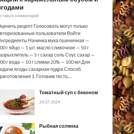
ягодами
ставьте комментарий
ценить рецепт Голосовать могут только
вторизованные пользователи Войти
нгредиенты Начинка мука пшеничная —
00 г яйцо — 1 шт. масло сливочное — 50 г
азрыхлитель — 5 г сахар соль Соус сахар —
00 г вода — 10 г сливки 20% — 100 мл Для
одачи ягоды сахарная пудра Способ
риготовления 1. Готовим тесто.…
Томатный суп с беконом
24.07.2024
Рыбная солянка