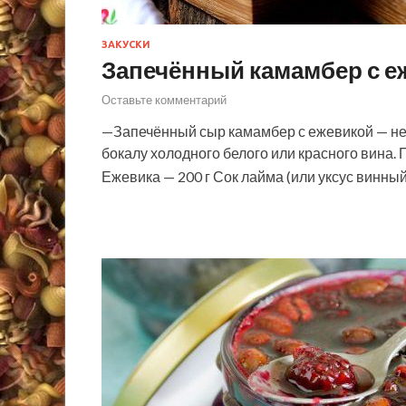
ЗАКУСКИ
Запечённый камамбер с е
Оставьте комментарий
—Запечённый сыр камамбер с ежевикой — нев
бокалу холодного белого или красного вина. 
Ежевика — 200 г Сок лайма (или уксус винны