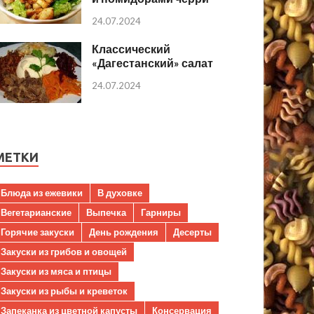
24.07.2024
Классический
«Дагестанский» салат
24.07.2024
МЕТКИ
Блюда из ежевики
В духовке
Вегетарианские
Выпечка
Гарниры
Горячие закуски
День рождения
Десерты
Закуски из грибов и овощей
Закуски из мяса и птицы
Закуски из рыбы и креветок
Запеканка из цветной капусты
Консервация