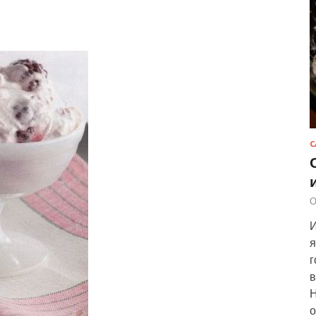
С
О
И
я
г
в
Н
о