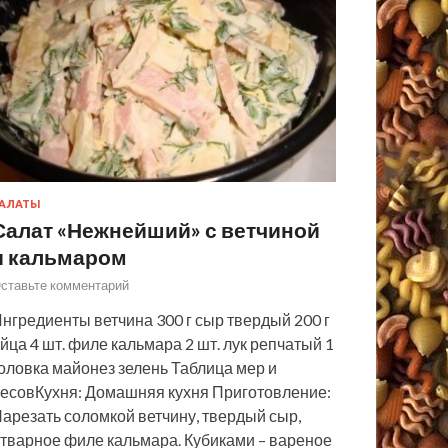
АЛАТЫ
Салат «Нежнейший» с ветчиной
и кальмаром
ставьте комментарий
нгредиенты ветчина 300 г сыр твердый 200 г
йца 4 шт. филе кальмара 2 шт. лук репчатый 1
оловка майонез зелень Таблица мер и
есовКухня: Домашняя кухня Приготовление:
арезать соломкой ветчину, твердый сыр,
тварное филе кальмара. Кубиками – вареное