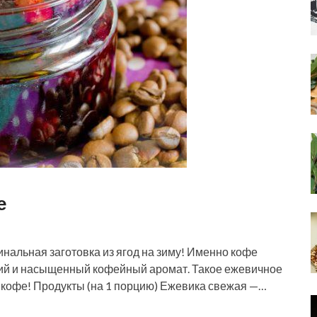
е
нальная заготовка из ягод на зиму! Именно кофе
кий и насыщенный кофейный аромат. Такое ежевичное
 кофе! Продукты (на 1 порцию) Ежевика свежая —…