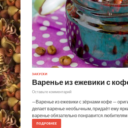
ЗАКУСКИ
Варенье из ежевики с коф
Оставьте комментарий
—Варенье из ежевики с зёрнами кофе — ориги
делает варенье необычным, придаёт ему яр
варенье обязательно понравится любителям
ПОДРОБНЕЕ