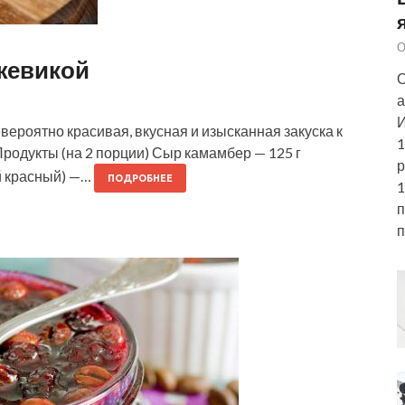
О
жевикой
О
а
И
ероятно красивая, вкусная и изысканная закуска к
1
Продукты (на 2 порции) Сыр камамбер — 125 г
р
й красный) —…
ПОДРОБНЕЕ
1
п
п