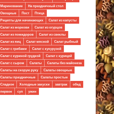
Маринование
На праздничный стол
Овощные
Пост
Птица
Рецепты для начинающих
Салат из капусты
Салат из моркови
Салат из огурцов
Салат из помидоров
Салат из свеклы
Салат из яиц
Салат мясной
Салат рыбный
Салат с грибами
Салат с кукурузой
Салат с куриной грудкой
Салат с курицей
Салат с сыром
Салаты
Салаты без майонеза
Салаты на скорую руку
Салаты овощные
Салаты праздничные
Салаты простые
Сладкое
Холодные закуски
завтрак
обед
первое
суп
ужин