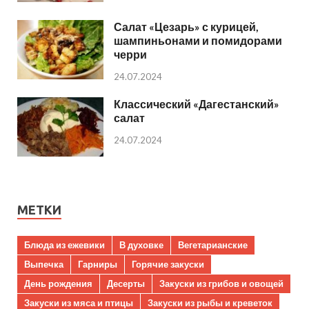
Салат «Цезарь» с курицей,
шампиньонами и помидорами
черри
24.07.2024
Классический «Дагестанский»
салат
24.07.2024
МЕТКИ
Блюда из ежевики
В духовке
Вегетарианские
Выпечка
Гарниры
Горячие закуски
День рождения
Десерты
Закуски из грибов и овощей
Закуски из мяса и птицы
Закуски из рыбы и креветок