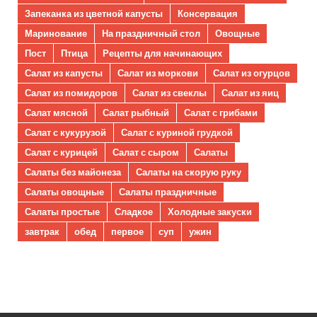
Запеканка из цветной капусты
Консервация
Маринование
На праздничный стол
Овощные
Пост
Птица
Рецепты для начинающих
Салат из капусты
Салат из моркови
Салат из огурцов
Салат из помидоров
Салат из свеклы
Салат из яиц
Салат мясной
Салат рыбный
Салат с грибами
Салат с кукурузой
Салат с куриной грудкой
Салат с курицей
Салат с сыром
Салаты
Салаты без майонеза
Салаты на скорую руку
Салаты овощные
Салаты праздничные
Салаты простые
Сладкое
Холодные закуски
завтрак
обед
первое
суп
ужин