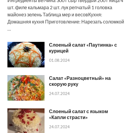
Ингредиенты ветчина 300 г сыр твердый 200 г яйца 4
шт. филе кальмара 2 шт. лук репчатый 1 головка
майонез зелень Таблица мер и весовКухня:
Домашняя кухня Приготовление: Нарезать соломкой
…
Слоеный салат «Паутинка» с
курицей
01.08.2024
Салат «Разноцветный» на
скорую руку
24.07.2024
Слоеный салат с языком
«Капли страсти»
24.07.2024