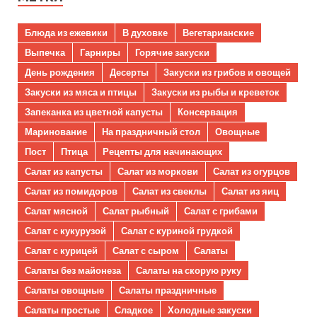
Блюда из ежевики
В духовке
Вегетарианские
Выпечка
Гарниры
Горячие закуски
День рождения
Десерты
Закуски из грибов и овощей
Закуски из мяса и птицы
Закуски из рыбы и креветок
Запеканка из цветной капусты
Консервация
Маринование
На праздничный стол
Овощные
Пост
Птица
Рецепты для начинающих
Салат из капусты
Салат из моркови
Салат из огурцов
Салат из помидоров
Салат из свеклы
Салат из яиц
Салат мясной
Салат рыбный
Салат с грибами
Салат с кукурузой
Салат с куриной грудкой
Салат с курицей
Салат с сыром
Салаты
Салаты без майонеза
Салаты на скорую руку
Салаты овощные
Салаты праздничные
Салаты простые
Сладкое
Холодные закуски