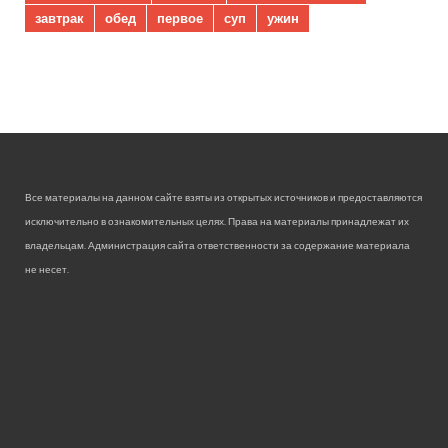
завтрак
обед
первое
суп
ужин
Все материалы на данном сайте взяты из открытых источников и предоставляются
исключительно в ознакомительных целях. Права на материалы принадлежат их
владельцам. Администрация сайта ответственности за содержание материала
не несет.