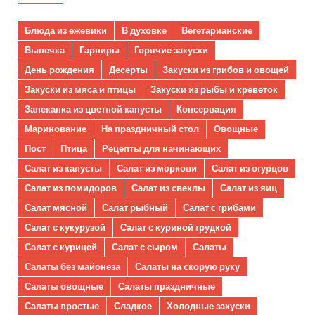
Блюда из ежевики
В духовке
Вегетарианские
Выпечка
Гарниры
Горячие закуски
День рождения
Десерты
Закуски из грибов и овощей
Закуски из мяса и птицы
Закуски из рыбы и креветок
Запеканка из цветной капусты
Консервация
Маринование
На праздничный стол
Овощные
Пост
Птица
Рецепты для начинающих
Салат из капусты
Салат из моркови
Салат из огурцов
Салат из помидоров
Салат из свеклы
Салат из яиц
Салат мясной
Салат рыбный
Салат с грибами
Салат с кукурузой
Салат с куриной грудкой
Салат с курицей
Салат с сыром
Салаты
Салаты без майонеза
Салаты на скорую руку
Салаты овощные
Салаты праздничные
Салаты простые
Сладкое
Холодные закуски