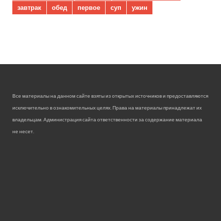
завтрак
обед
первое
суп
ужин
Все материалы на данном сайте взяты из открытых источников и предоставляются
исключительно в ознакомительных целях. Права на материалы принадлежат их
владельцам. Администрация сайта ответственности за содержание материала
не несет.