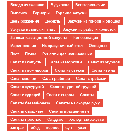
Блюда из ежевики
В духовке
Вегетарианские
Выпечка
Гарниры
Горячие закуски
День рождения
Десерты
Закуски из грибов и овощей
Закуски из мяса и птицы
Закуски из рыбы и креветок
Запеканка из цветной капусты
Консервация
Маринование
На праздничный стол
Овощные
Пост
Птица
Рецепты для начинающих
Салат из капусты
Салат из моркови
Салат из огурцов
Салат из помидоров
Салат из свеклы
Салат из яиц
Салат мясной
Салат рыбный
Салат с грибами
Салат с кукурузой
Салат с куриной грудкой
Салат с курицей
Салат с сыром
Салаты
Салаты без майонеза
Салаты на скорую руку
Салаты овощные
Салаты праздничные
Салаты простые
Сладкое
Холодные закуски
завтрак
обед
первое
суп
ужин