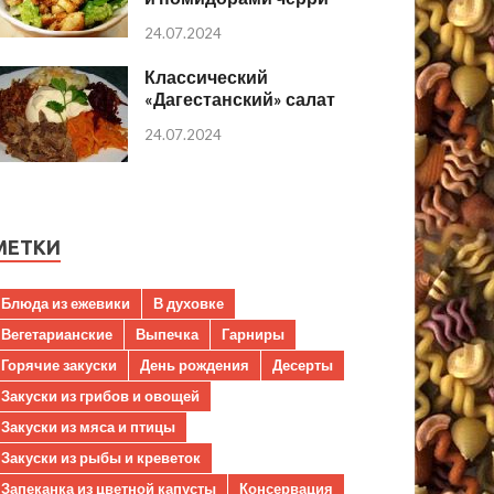
24.07.2024
Классический
«Дагестанский» салат
24.07.2024
МЕТКИ
Блюда из ежевики
В духовке
Вегетарианские
Выпечка
Гарниры
Горячие закуски
День рождения
Десерты
Закуски из грибов и овощей
Закуски из мяса и птицы
Закуски из рыбы и креветок
Запеканка из цветной капусты
Консервация