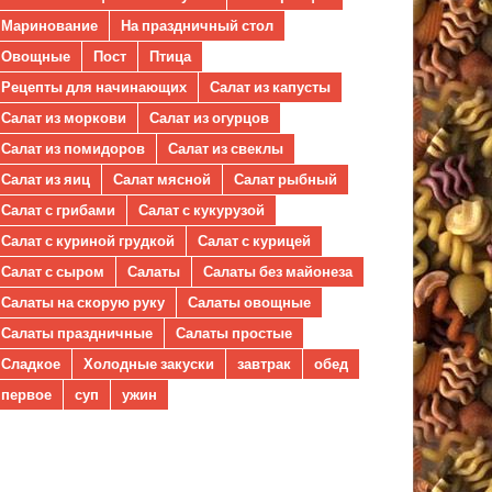
Маринование
На праздничный стол
Овощные
Пост
Птица
Рецепты для начинающих
Салат из капусты
Салат из моркови
Салат из огурцов
Салат из помидоров
Салат из свеклы
Салат из яиц
Салат мясной
Салат рыбный
Салат с грибами
Салат с кукурузой
Салат с куриной грудкой
Салат с курицей
Салат с сыром
Салаты
Салаты без майонеза
Салаты на скорую руку
Салаты овощные
Салаты праздничные
Салаты простые
Сладкое
Холодные закуски
завтрак
обед
первое
суп
ужин