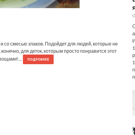
О
О
а
И
и со смесью злаков. Подойдет для людей, которые не
1
, конечно, для деток, которым просто понравится этот
р
 овощами!…
ПОДРОБНЕЕ
1
п
п