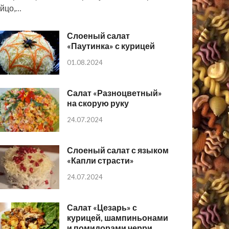
йцо,…
Слоеный салат
«Паутинка» с курицей
01.08.2024
Салат «Разноцветный»
на скорую руку
24.07.2024
Слоеный салат с языком
«Капли страсти»
24.07.2024
Салат «Цезарь» с
курицей, шампиньонами
и помидорами черри