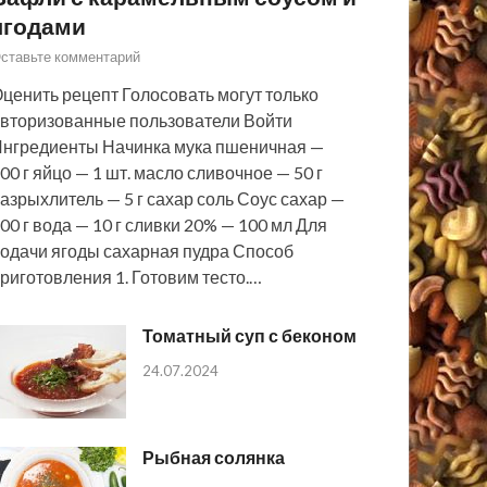
ягодами
ставьте комментарий
ценить рецепт Голосовать могут только
вторизованные пользователи Войти
нгредиенты Начинка мука пшеничная —
00 г яйцо — 1 шт. масло сливочное — 50 г
азрыхлитель — 5 г сахар соль Соус сахар —
00 г вода — 10 г сливки 20% — 100 мл Для
одачи ягоды сахарная пудра Способ
риготовления 1. Готовим тесто.…
Томатный суп с беконом
24.07.2024
Рыбная солянка