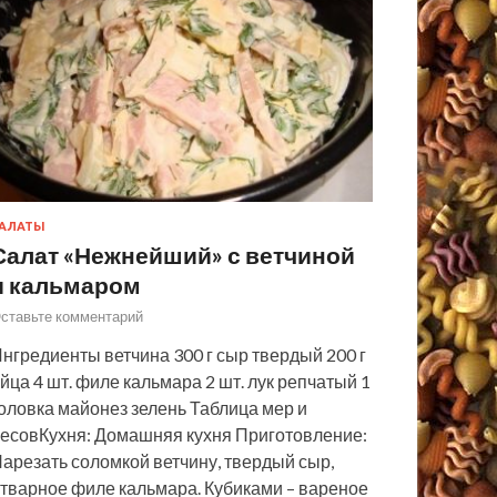
АЛАТЫ
Салат «Нежнейший» с ветчиной
и кальмаром
ставьте комментарий
нгредиенты ветчина 300 г сыр твердый 200 г
йца 4 шт. филе кальмара 2 шт. лук репчатый 1
оловка майонез зелень Таблица мер и
есовКухня: Домашняя кухня Приготовление:
арезать соломкой ветчину, твердый сыр,
тварное филе кальмара. Кубиками – вареное