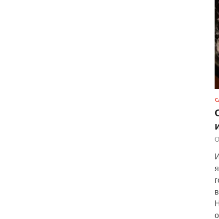
С
О
И
я
г
в
Н
о