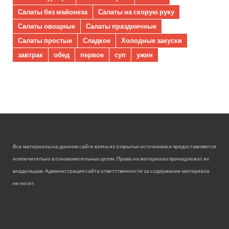
Салаты без майонеза
Салаты на скорую руку
Салаты овощные
Салаты праздничные
Салаты простые
Сладкое
Холодные закуски
завтрак
обед
первое
суп
ужин
Все материалы на данном сайте взяты из открытых источников и предоставляются
исключительно в ознакомительных целях. Права на материалы принадлежат их
владельцам. Администрация сайта ответственности за содержание материала
не несет.