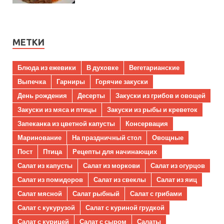
МЕТКИ
Блюда из ежевики
В духовке
Вегетарианские
Выпечка
Гарниры
Горячие закуски
День рождения
Десерты
Закуски из грибов и овощей
Закуски из мяса и птицы
Закуски из рыбы и креветок
Запеканка из цветной капусты
Консервация
Маринование
На праздничный стол
Овощные
Пост
Птица
Рецепты для начинающих
Салат из капусты
Салат из моркови
Салат из огурцов
Салат из помидоров
Салат из свеклы
Салат из яиц
Салат мясной
Салат рыбный
Салат с грибами
Салат с кукурузой
Салат с куриной грудкой
Салат с курицей
Салат с сыром
Салаты