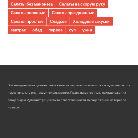
Салаты без майонеза
Салаты на скорую руку
Салаты овощные
Салаты праздничные
Салаты простые
Сладкое
Холодные закуски
завтрак
обед
первое
суп
ужин
Все материалы на данном сайте взяты из открытых источников и предоставляются
исключительно в ознакомительных целях. Права на материалы принадлежат их
владельцам. Администрация сайта ответственности за содержание материала
не несет.