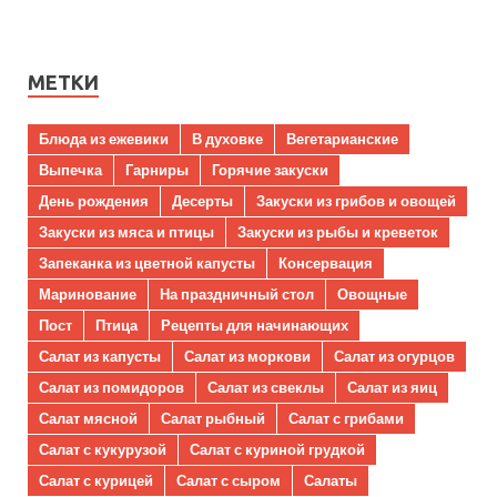
МЕТКИ
Блюда из ежевики
В духовке
Вегетарианские
Выпечка
Гарниры
Горячие закуски
День рождения
Десерты
Закуски из грибов и овощей
Закуски из мяса и птицы
Закуски из рыбы и креветок
Запеканка из цветной капусты
Консервация
Маринование
На праздничный стол
Овощные
Пост
Птица
Рецепты для начинающих
Салат из капусты
Салат из моркови
Салат из огурцов
Салат из помидоров
Салат из свеклы
Салат из яиц
Салат мясной
Салат рыбный
Салат с грибами
Салат с кукурузой
Салат с куриной грудкой
Салат с курицей
Салат с сыром
Салаты