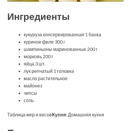
Ингредиенты
кукуруза консервированная 1 банка
куриное филе 300 г
шампиньоны маринованные 200 г
морковь 200 г
яйца 3 шт.
лук репчатый 1 головка
масло растительное
майонез
чипсы
соль
Таблица мер и весов
Кухня:
Домашняя кухня