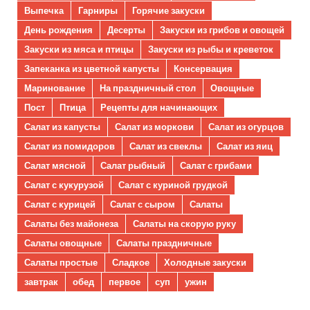
Выпечка
Гарниры
Горячие закуски
День рождения
Десерты
Закуски из грибов и овощей
Закуски из мяса и птицы
Закуски из рыбы и креветок
Запеканка из цветной капусты
Консервация
Маринование
На праздничный стол
Овощные
Пост
Птица
Рецепты для начинающих
Салат из капусты
Салат из моркови
Салат из огурцов
Салат из помидоров
Салат из свеклы
Салат из яиц
Салат мясной
Салат рыбный
Салат с грибами
Салат с кукурузой
Салат с куриной грудкой
Салат с курицей
Салат с сыром
Салаты
Салаты без майонеза
Салаты на скорую руку
Салаты овощные
Салаты праздничные
Салаты простые
Сладкое
Холодные закуски
завтрак
обед
первое
суп
ужин