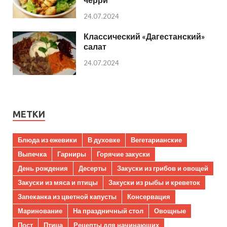
24.07.2024
Классический «Дагестанский»
салат
24.07.2024
МЕТКИ
Блюда из ежевики
В духовке
Вегетарианские
Выпечка
Гарниры
Горячие закуски
День рождения
Десерты
Закуски из грибов и овощей
Закуски из мяса и птицы
Закуски из рыбы и креветок
Запеканка из цветной капусты
Консервация
Маринование
На праздничный стол
Овощные
Пост
Птица
Рецепты для начинающих