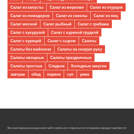
Салат из капусты
Салат из моркови
Салат из огурцов
Салат из помидоров
Салат из свеклы
Салат из яиц
Салат мясной
Салат рыбный
Салат с грибами
Салат с кукурузой
Салат с куриной грудкой
Салат с курицей
Салат с сыром
Салаты
Салаты без майонеза
Салаты на скорую руку
Салаты овощные
Салаты праздничные
Салаты простые
Сладкое
Холодные закуски
завтрак
обед
первое
суп
ужин
Все материалы на данном сайте взяты из открытых источников и предоставляются