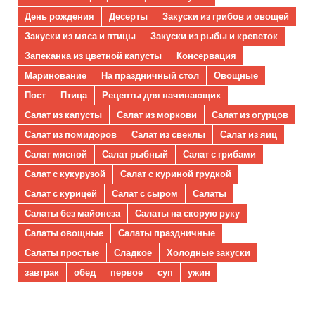
День рождения
Десерты
Закуски из грибов и овощей
Закуски из мяса и птицы
Закуски из рыбы и креветок
Запеканка из цветной капусты
Консервация
Маринование
На праздничный стол
Овощные
Пост
Птица
Рецепты для начинающих
Салат из капусты
Салат из моркови
Салат из огурцов
Салат из помидоров
Салат из свеклы
Салат из яиц
Салат мясной
Салат рыбный
Салат с грибами
Салат с кукурузой
Салат с куриной грудкой
Салат с курицей
Салат с сыром
Салаты
Салаты без майонеза
Салаты на скорую руку
Салаты овощные
Салаты праздничные
Салаты простые
Сладкое
Холодные закуски
завтрак
обед
первое
суп
ужин