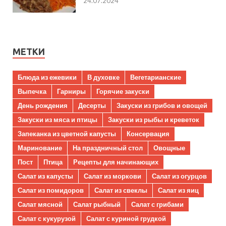
24.07.2024
МЕТКИ
Блюда из ежевики
В духовке
Вегетарианские
Выпечка
Гарниры
Горячие закуски
День рождения
Десерты
Закуски из грибов и овощей
Закуски из мяса и птицы
Закуски из рыбы и креветок
Запеканка из цветной капусты
Консервация
Маринование
На праздничный стол
Овощные
Пост
Птица
Рецепты для начинающих
Салат из капусты
Салат из моркови
Салат из огурцов
Салат из помидоров
Салат из свеклы
Салат из яиц
Салат мясной
Салат рыбный
Салат с грибами
Салат с кукурузой
Салат с куриной грудкой