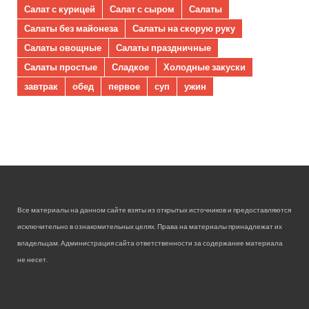
Салат с курицей
Салат с сыром
Салаты
Салаты без майонеза
Салаты на скорую руку
Салаты овощные
Салаты праздничные
Салаты простые
Сладкое
Холодные закуски
завтрак
обед
первое
суп
ужин
Все материалы на данном сайте взяты из открытых источников и предоставляются
исключительно в ознакомительных целях. Права на материалы принадлежат их
владельцам. Администрация сайта ответственности за содержание материала
не несет.