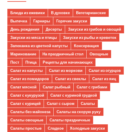
Блюда из ежевики
В духовке
Вегетарианские
Выпечка
Гарниры
Горячие закуски
День рождения
Десерты
Закуски из грибов и овощей
Закуски из мяса и птицы
Закуски из рыбы и креветок
Запеканка из цветной капусты
Консервация
Маринование
На праздничный стол
Овощные
Пост
Птица
Рецепты для начинающих
Салат из капусты
Салат из моркови
Салат из огурцов
Салат из помидоров
Салат из свеклы
Салат из яиц
Салат мясной
Салат рыбный
Салат с грибами
Салат с кукурузой
Салат с куриной грудкой
Салат с курицей
Салат с сыром
Салаты
Салаты без майонеза
Салаты на скорую руку
Салаты овощные
Салаты праздничные
Салаты простые
Сладкое
Холодные закуски