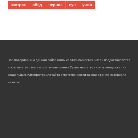
завтрак
обед
первое
суп
ужин
Все материалы на данном сайте взяты из открытых источников и предоставляются
исключительно в ознакомительных целях. Права на материалы принадлежат их
владельцам. Администрация сайта ответственности за содержание материала
не несет.