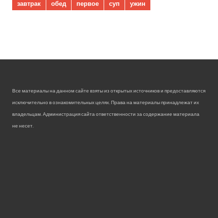
завтрак
обед
первое
суп
ужин
Все материалы на данном сайте взяты из открытых источников и предоставляются
исключительно в ознакомительных целях. Права на материалы принадлежат их
владельцам. Администрация сайта ответственности за содержание материала
не несет.