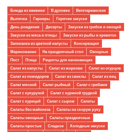
Блюда из ежевики
В духовке
Вегетарианские
Выпечка
Гарниры
Горячие закуски
День рождения
Десерты
Закуски из грибов и овощей
Закуски из мяса и птицы
Закуски из рыбы и креветок
Запеканка из цветной капусты
Консервация
Маринование
На праздничный стол
Овощные
Пост
Птица
Рецепты для начинающих
Салат из капусты
Салат из моркови
Салат из огурцов
Салат из помидоров
Салат из свеклы
Салат из яиц
Салат мясной
Салат рыбный
Салат с грибами
Салат с кукурузой
Салат с куриной грудкой
Салат с курицей
Салат с сыром
Салаты
Салаты без майонеза
Салаты на скорую руку
Салаты овощные
Салаты праздничные
Салаты простые
Сладкое
Холодные закуски