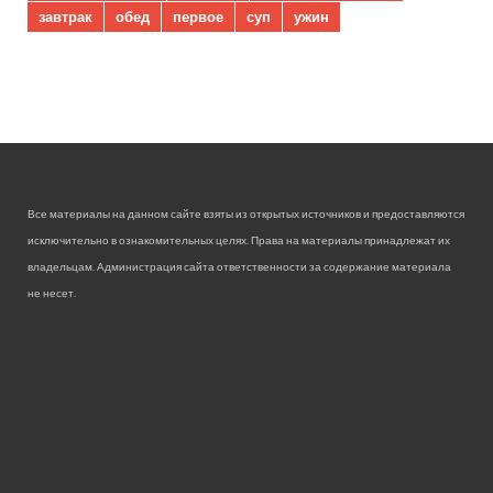
завтрак
обед
первое
суп
ужин
Все материалы на данном сайте взяты из открытых источников и предоставляются
исключительно в ознакомительных целях. Права на материалы принадлежат их
владельцам. Администрация сайта ответственности за содержание материала
не несет.