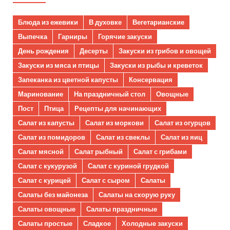
Блюда из ежевики
В духовке
Вегетарианские
Выпечка
Гарниры
Горячие закуски
День рождения
Десерты
Закуски из грибов и овощей
Закуски из мяса и птицы
Закуски из рыбы и креветок
Запеканка из цветной капусты
Консервация
Маринование
На праздничный стол
Овощные
Пост
Птица
Рецепты для начинающих
Салат из капусты
Салат из моркови
Салат из огурцов
Салат из помидоров
Салат из свеклы
Салат из яиц
Салат мясной
Салат рыбный
Салат с грибами
Салат с кукурузой
Салат с куриной грудкой
Салат с курицей
Салат с сыром
Салаты
Салаты без майонеза
Салаты на скорую руку
Салаты овощные
Салаты праздничные
Салаты простые
Сладкое
Холодные закуски