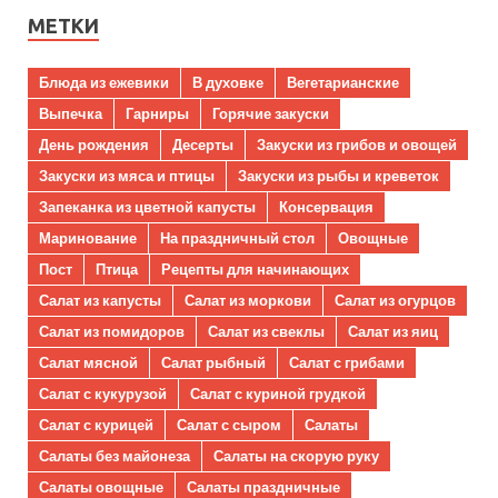
МЕТКИ
Блюда из ежевики
В духовке
Вегетарианские
Выпечка
Гарниры
Горячие закуски
День рождения
Десерты
Закуски из грибов и овощей
Закуски из мяса и птицы
Закуски из рыбы и креветок
Запеканка из цветной капусты
Консервация
Маринование
На праздничный стол
Овощные
Пост
Птица
Рецепты для начинающих
Салат из капусты
Салат из моркови
Салат из огурцов
Салат из помидоров
Салат из свеклы
Салат из яиц
Салат мясной
Салат рыбный
Салат с грибами
Салат с кукурузой
Салат с куриной грудкой
Салат с курицей
Салат с сыром
Салаты
Салаты без майонеза
Салаты на скорую руку
Салаты овощные
Салаты праздничные