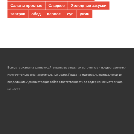
Салаты простые
Сладкое
Холодные закуски
завтрак
обед
первое
суп
ужин
Все материалы на данном сайте взяты из открытых источников и предоставляются
исключительно в ознакомительных целях. Права на материалы принадлежат их
владельцам. Администрация сайта ответственности за содержание материала
не несет.