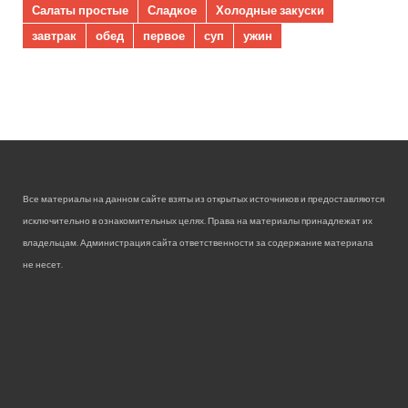
Салаты простые
Сладкое
Холодные закуски
завтрак
обед
первое
суп
ужин
Все материалы на данном сайте взяты из открытых источников и предоставляются
исключительно в ознакомительных целях. Права на материалы принадлежат их
владельцам. Администрация сайта ответственности за содержание материала
не несет.