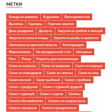
МЕТКИ
Блюда из ежевики
В духовке
Вегетарианские
Выпечка
Гарниры
Горячие закуски
День рождения
Десерты
Закуски из грибов и овощей
Закуски из мяса и птицы
Закуски из рыбы и креветок
Запеканка из цветной капусты
Консервация
Маринование
На праздничный стол
Овощные
Пост
Птица
Рецепты для начинающих
Салат из капусты
Салат из моркови
Салат из огурцов
Салат из помидоров
Салат из свеклы
Салат из яиц
Салат мясной
Салат рыбный
Салат с грибами
Салат с кукурузой
Салат с куриной грудкой
Салат с курицей
Салат с сыром
Салаты
Салаты без майонеза
Салаты на скорую руку
Салаты овощные
Салаты праздничные