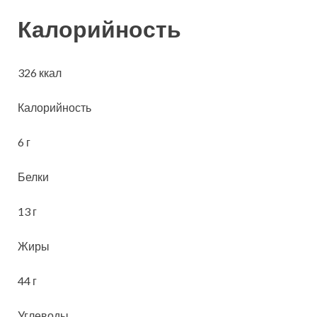
Калорийность
326 ккал
Калорийность
6 г
Белки
13 г
Жиры
44 г
Углеводы