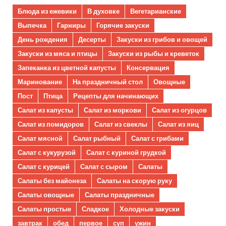
Блюда из ежевики
В духовке
Вегетарианские
Выпечка
Гарниры
Горячие закуски
День рождения
Десерты
Закуски из грибов и овощей
Закуски из мяса и птицы
Закуски из рыбы и креветок
Запеканка из цветной капусты
Консервация
Маринование
На праздничный стол
Овощные
Пост
Птица
Рецепты для начинающих
Салат из капусты
Салат из моркови
Салат из огурцов
Салат из помидоров
Салат из свеклы
Салат из яиц
Салат мясной
Салат рыбный
Салат с грибами
Салат с кукурузой
Салат с куриной грудкой
Салат с курицей
Салат с сыром
Салаты
Салаты без майонеза
Салаты на скорую руку
Салаты овощные
Салаты праздничные
Салаты простые
Сладкое
Холодные закуски
завтрак
обед
первое
суп
ужин