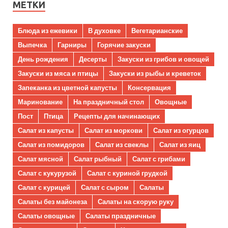
МЕТКИ
Блюда из ежевики
В духовке
Вегетарианские
Выпечка
Гарниры
Горячие закуски
День рождения
Десерты
Закуски из грибов и овощей
Закуски из мяса и птицы
Закуски из рыбы и креветок
Запеканка из цветной капусты
Консервация
Маринование
На праздничный стол
Овощные
Пост
Птица
Рецепты для начинающих
Салат из капусты
Салат из моркови
Салат из огурцов
Салат из помидоров
Салат из свеклы
Салат из яиц
Салат мясной
Салат рыбный
Салат с грибами
Салат с кукурузой
Салат с куриной грудкой
Салат с курицей
Салат с сыром
Салаты
Салаты без майонеза
Салаты на скорую руку
Салаты овощные
Салаты праздничные