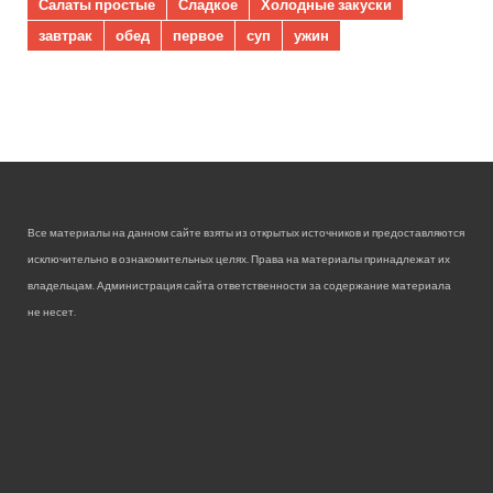
Салаты простые
Сладкое
Холодные закуски
завтрак
обед
первое
суп
ужин
Все материалы на данном сайте взяты из открытых источников и предоставляются
исключительно в ознакомительных целях. Права на материалы принадлежат их
владельцам. Администрация сайта ответственности за содержание материала
не несет.