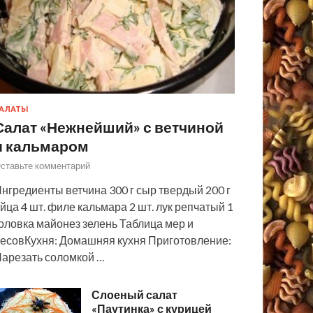
АЛАТЫ
Салат «Нежнейший» с ветчиной
и кальмаром
ставьте комментарий
нгредиенты ветчина 300 г сыр твердый 200 г
йца 4 шт. филе кальмара 2 шт. лук репчатый 1
оловка майонез зелень Таблица мер и
есовКухня: Домашняя кухня Приготовление:
арезать соломкой …
Слоеный салат
«Паутинка» с курицей