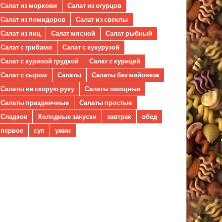
Салат из моркови
Салат из огурцов
Салат из помидоров
Салат из свеклы
Салат из яиц
Салат мясной
Салат рыбный
Салат с грибами
Салат с кукурузой
Салат с куриной грудкой
Салат с курицей
Салат с сыром
Салаты
Салаты без майонеза
Салаты на скорую руку
Салаты овощные
Салаты праздничные
Салаты простые
Сладкое
Холодные закуски
завтрак
обед
первое
суп
ужин