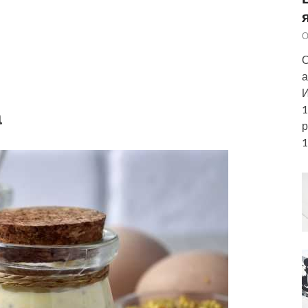
О
О
а
И
а
1
р
1