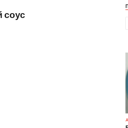
 соус
Д