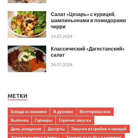
Салат «Цезарь» с курицей,
шампиньонами и помидорами
черри
24.07.2024
Классический «Дагестанский»
салат
24.07.2024
МЕТКИ
Блюда из ежевики
В духовке
Вегетарианские
Выпечка
Гарниры
Горячие закуски
День рождения
Десерты
Закуски из грибов и овощей
Закуски из мяса и птицы
Закуски из рыбы и креветок