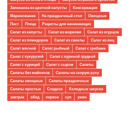
Запеканка из цветной капусты
Консервация
Маринование
На праздничный стол
Овощные
Пост
Птица
Рецепты для начинающих
Салат из капусты
Салат из моркови
Салат из огурцов
Салат из помидоров
Салат из свеклы
Салат из яиц
Салат мясной
Салат рыбный
Салат с грибами
Салат с кукурузой
Салат с куриной грудкой
Салат с курицей
Салат с сыром
Салаты
Салаты без майонеза
Салаты на скорую руку
Салаты овощные
Салаты праздничные
Салаты простые
Сладкое
Холодные закуски
завтрак
обед
первое
суп
ужин