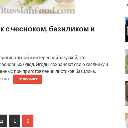
я
с чесноком, базиликом и
игинальной и интересной закуской, это
 основных блюд. Ягоды сохраняют свою кислинку и
ленных при приготовлении листиков базилика,
ы (на…
ПОДРОБНЕЕ
д
1
2