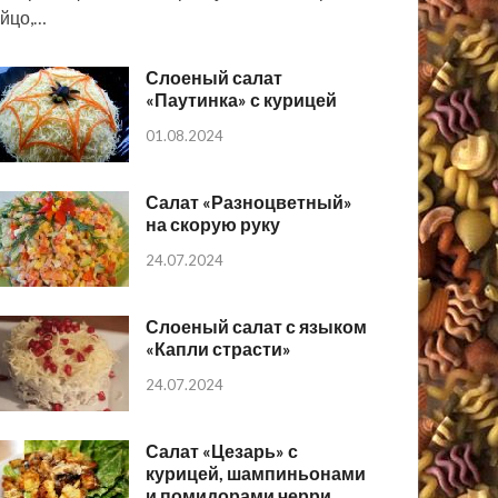
йцо,…
Слоеный салат
«Паутинка» с курицей
01.08.2024
Салат «Разноцветный»
на скорую руку
24.07.2024
Слоеный салат с языком
«Капли страсти»
24.07.2024
Салат «Цезарь» с
курицей, шампиньонами
и помидорами черри