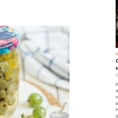
С
О
И
я
г
в
Н
о