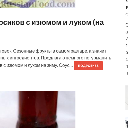
О
ерсиков с изюмом и луком (на
О
а
И
1
товок. Сезонные фрукты в самом разгаре, а значит
р
чных ингредиентов. Предлагаю немного погурманить
1
ов с изюмом и луком на зиму. Соус…
п
ПОДРОБНЕЕ
п