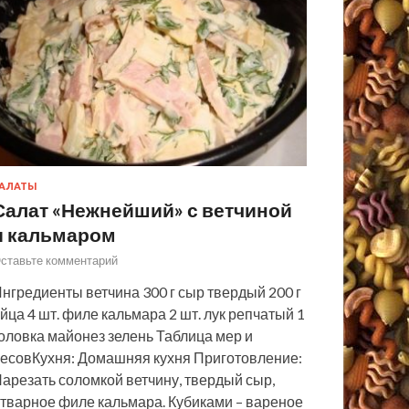
АЛАТЫ
Салат «Нежнейший» с ветчиной
и кальмаром
ставьте комментарий
нгредиенты ветчина 300 г сыр твердый 200 г
йца 4 шт. филе кальмара 2 шт. лук репчатый 1
оловка майонез зелень Таблица мер и
есовКухня: Домашняя кухня Приготовление:
арезать соломкой ветчину, твердый сыр,
тварное филе кальмара. Кубиками – вареное