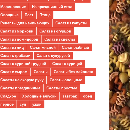
Маринование
На праздничный стол
Овощные
Пост
Птица
Рецепты для начинающих
Салат из капусты
Салат из моркови
Салат из огурцов
Салат из помидоров
Салат из свеклы
Салат из яиц
Салат мясной
Салат рыбный
Салат с грибами
Салат с кукурузой
Салат с куриной грудкой
Салат с курицей
Салат с сыром
Салаты
Салаты без майонеза
Салаты на скорую руку
Салаты овощные
Салаты праздничные
Салаты простые
Сладкое
Холодные закуски
завтрак
обед
первое
суп
ужин