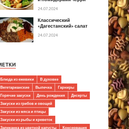
24.07.2024
Классический
«Дагестанский» салат
24.07.2024
МЕТКИ
Блюда из ежевики
В духовке
Вегетарианские
Выпечка
Гарниры
Горячие закуски
День рождения
Десерты
Закуски из грибов и овощей
Закуски из мяса и птицы
Закуски из рыбы и креветок
Запеканка из цветной капусты
Консервация