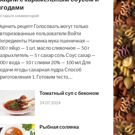
ягодами
ставьте комментарий
ценить рецепт Голосовать могут только
вторизованные пользователи Войти
нгредиенты Начинка мука пшеничная —
00 г яйцо — 1 шт. масло сливочное — 50 г
азрыхлитель — 5 г сахар соль Соус сахар —
00 г вода — 10 г сливки 20% — 100 мл Для
одачи ягоды сахарная пудра Способ
риготовления 1. Готовим тесто.…
Томатный суп с беконом
24.07.2024
Рыбная солянка