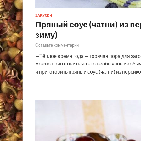
ЗАКУСКИ
Пряный соус (чатни) из п
зиму)
Оставьте комментарий
—Тёплое время года — горячая пора для заго
можно приготовить что-то необычное из обы
и приготовить пряный соус (чатни) из персик