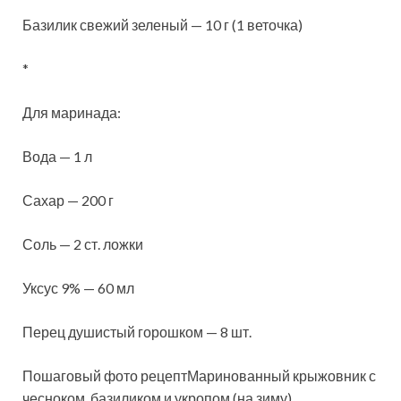
Базилик свежий зеленый — 10 г (1 веточка)
*
Для маринада:
Вода — 1 л
Сахар — 200 г
Соль — 2 ст. ложки
Уксус 9% — 60 мл
Перец душистый горошком — 8 шт.
Пошаговый фото рецептМаринованный крыжовник с
чесноком, базиликом и укропом (на зиму)