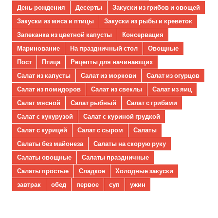
День рождения
Десерты
Закуски из грибов и овощей
Закуски из мяса и птицы
Закуски из рыбы и креветок
Запеканка из цветной капусты
Консервация
Маринование
На праздничный стол
Овощные
Пост
Птица
Рецепты для начинающих
Салат из капусты
Салат из моркови
Салат из огурцов
Салат из помидоров
Салат из свеклы
Салат из яиц
Салат мясной
Салат рыбный
Салат с грибами
Салат с кукурузой
Салат с куриной грудкой
Салат с курицей
Салат с сыром
Салаты
Салаты без майонеза
Салаты на скорую руку
Салаты овощные
Салаты праздничные
Салаты простые
Сладкое
Холодные закуски
завтрак
обед
первое
суп
ужин