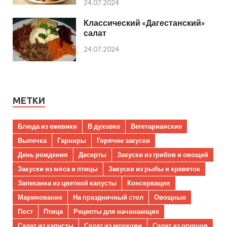
24.07.2024
Классический «Дагестанский»
салат
24.07.2024
МЕТКИ
Блюда из ежевики
В духовке
Вегетарианские
Выпечка
Гарниры
Горячие закуски
День рождения
Десерты
Закуски из грибов и овощей
Закуски из мяса и птицы
Закуски из рыбы и креветок
Запеканка из цветной капусты
Консервация
Маринование
На праздничный стол
Овощные
Пост
Птица
Рецепты для начинающих
Салат из капусты
Салат из моркови
Салат из огурцов