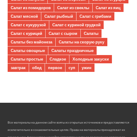
Салат из помидоров
Салат из свеклы
Салат из яиц
Салат мясной
Салат рыбный
Салат с грибами
Салат с кукурузой
Салат с куриной грудкой
Салат с курицей
Салат с сыром
Салаты
Салаты без майонеза
Салаты на скорую руку
Салаты овощные
Салаты праздничные
Салаты простые
Сладкое
Холодные закуски
завтрак
обед
первое
суп
ужин
Все материалы на данном сайте взяты из открытых источников и предоставляются
исключительно в ознакомительных целях. Права на материалы принадлежат их