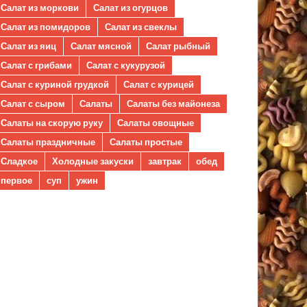
Салат из моркови
Салат из огурцов
Салат из помидоров
Салат из свеклы
Салат из яиц
Салат мясной
Салат рыбный
Салат с грибами
Салат с кукурузой
Салат с куриной грудкой
Салат с курицей
Салат с сыром
Салаты
Салаты без майонеза
Салаты на скорую руку
Салаты овощные
Салаты праздничные
Салаты простые
Сладкое
Холодные закуски
завтрак
обед
первое
суп
ужин