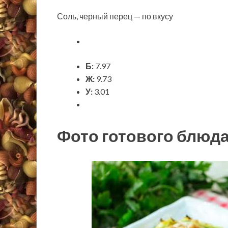
Соль, черный перец — по вкусу
Б:
7.97
Ж:
9.73
У:
3.01
Фото готового блюд