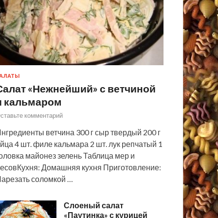
АЛАТЫ
Салат «Нежнейший» с ветчиной
и кальмаром
ставьте комментарий
нгредиенты ветчина 300 г сыр твердый 200 г
йца 4 шт. филе кальмара 2 шт. лук репчатый 1
оловка майонез зелень Таблица мер и
есовКухня: Домашняя кухня Приготовление:
арезать соломкой …
Слоеный салат
«Паутинка» с курицей