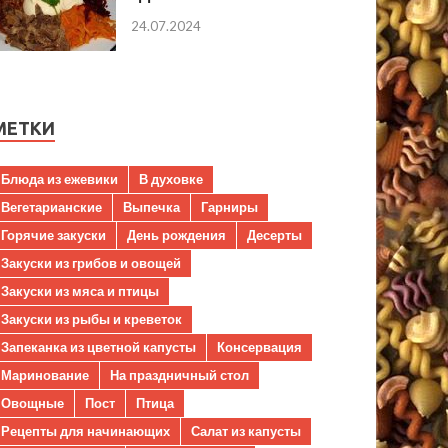
24.07.2024
МЕТКИ
Блюда из ежевики
В духовке
Вегетарианские
Выпечка
Гарниры
Горячие закуски
День рождения
Десерты
Закуски из грибов и овощей
Закуски из мяса и птицы
Закуски из рыбы и креветок
Запеканка из цветной капусты
Консервация
Маринование
На праздничный стол
Овощные
Пост
Птица
Рецепты для начинающих
Салат из капусты