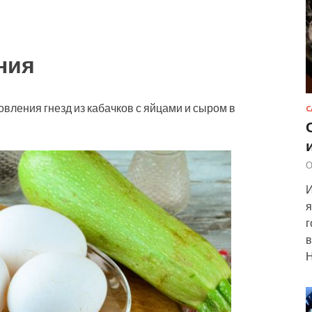
ния
вления гнезд из кабачков с яйцами и сыром в
С
О
И
я
г
в
Н