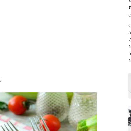
О
О
а
И
1
р
1
а