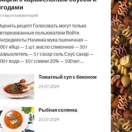
ягодами
ставьте комментарий
ценить рецепт Голосовать могут только
вторизованные пользователи Войти
нгредиенты Начинка мука пшеничная —
00 г яйцо — 1 шт. масло сливочное — 50 г
азрыхлитель — 5 г сахар соль Соус сахар —
00 г вода — 10 г сливки 20% — 100 мл …
Томатный суп с беконом
24.07.2024
Рыбная солянка
23.07.2024