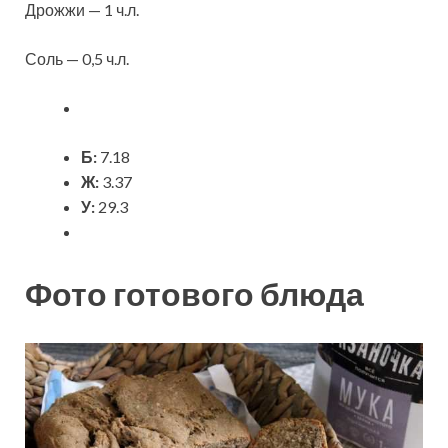
Дрожжи — 1 ч.л.
Соль — 0,5 ч.л.
Б:
7.18
Ж:
3.37
У:
29.3
Фото готового блюда