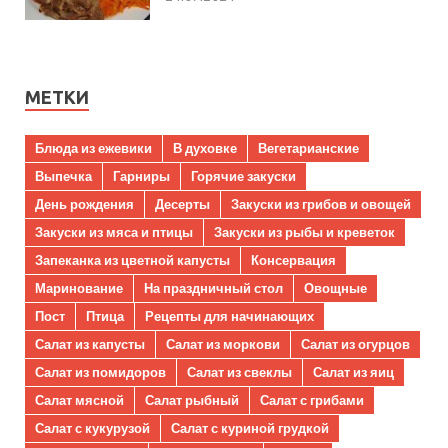
МЕТКИ
Блюда из ежевики
В духовке
Вегетарианские
Выпечка
Гарниры
Горячие закуски
День рождения
Десерты
Закуски из грибов и овощей
Закуски из мяса и птицы
Закуски из рыбы и креветок
Запеканка из цветной капусты
Консервация
Маринование
На праздничный стол
Овощные
Пост
Птица
Рецепты для начинающих
Салат из капусты
Салат из моркови
Салат из огурцов
Салат из помидоров
Салат из свеклы
Салат из яиц
Салат мясной
Салат рыбный
Салат с грибами
Салат с кукурузой
Салат с куриной грудкой