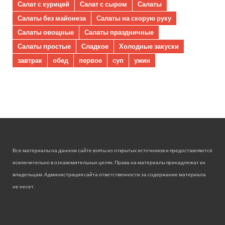
Салат с курицей
Салат с сыром
Салаты
Салаты без майонеза
Салаты на скорую руку
Салаты овощные
Салаты праздничные
Салаты простые
Сладкое
Холодные закуски
завтрак
обед
первое
суп
ужин
Все материалы на данном сайте взяты из открытых источников и предоставляются
исключительно в ознакомительных целях. Права на материалы принадлежат их
владельцам. Администрация сайта ответственности за содержание материала
не несет.