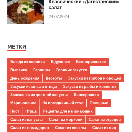
Классический «Дагестанский»
салат
24.07.2024
МЕТКИ
Блюда из ежевики
В духовке
Вегетарианские
Выпечка
Гарниры
Горячие закуски
День рождения
Десерты
Закуски из грибов и овощей
Закуски из мяса и птицы
Закуски из рыбы и креветок
Запеканка из цветной капусты
Консервация
Маринование
На праздничный стол
Овощные
Пост
Птица
Рецепты для начинающих
Салат из капусты
Салат из моркови
Салат из огурцов
Салат из помидоров
Салат из свеклы
Салат из яиц