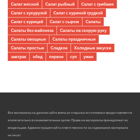
Салат мясной
Салат рыбный
Салат с грибами
Салат с кукурузой
Салат с куриной грудкой
Салат с курицей
Салат с сыром
Салаты
Салаты без майонеза
Салаты на скорую руку
Салаты овощные
Салаты праздничные
Салаты простые
Сладкое
Холодные закуски
завтрак
обед
первое
суп
ужин
Все материалы на данном сайте взяты из открытых источников и предоставляются
исключительно в ознакомительных целях. Права на материалы принадлежат их
владельцам. Администрация сайта ответственности за содержание материала
не несет.