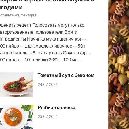
ягодами
ставьте комментарий
ценить рецепт Голосовать могут только
вторизованные пользователи Войти
нгредиенты Начинка мука пшеничная —
00 г яйцо — 1 шт. масло сливочное — 50 г
азрыхлитель — 5 г сахар соль Соус сахар —
00 г вода — 10 г сливки 20% — 100 мл …
Томатный суп с беконом
24.07.2024
Рыбная солянка
23.07.2024