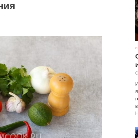
ния
С
О
И
я
г
в
Н