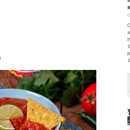
О
О
а
И
1
а
р
1