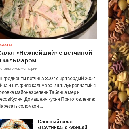
АЛАТЫ
Салат «Нежнейший» с ветчиной
и кальмаром
ставьте комментарий
нгредиенты ветчина 300 г сыр твердый 200 г
йца 4 шт. филе кальмара 2 шт. лук репчатый 1
оловка майонез зелень Таблица мер и
есовКухня: Домашняя кухня Приготовление:
арезать соломкой …
Слоеный салат
«Паутинка» с курицей