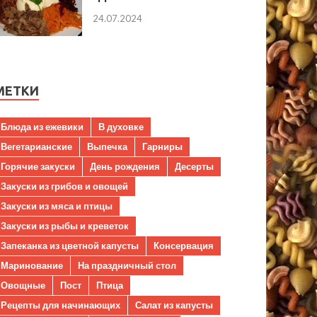
24.07.2024
МЕТКИ
Блюда из ежевики
В духовке
Вегетарианские
Выпечка
Гарниры
Горячие закуски
День рождения
Десерты
Закуски из грибов и овощей
Закуски из мяса и птицы
Закуски из рыбы и креветок
Запеканка из цветной капусты
Консервация
Маринование
На праздничный стол
Овощные
Пост
Птица
Рецепты для начинающих
Салат из капусты