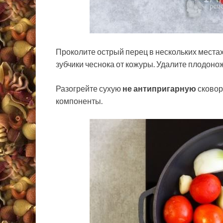
Проколите острый перец в нескольких местах 
зубчики чеснока от кожуры. Удалите плодоно
Разогрейте сухую
не антипригарную
сковор
компоненты.