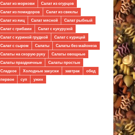
Салат из моркови
Салат из огурцов
Салат из помидоров
Салат из свеклы
Салат из яиц
Салат мясной
Салат рыбный
Салат с грибами
Салат с кукурузой
Салат с куриной грудкой
Салат с курицей
Салат с сыром
Салаты
Салаты без майонеза
Салаты на скорую руку
Салаты овощные
Салаты праздничные
Салаты простые
Сладкое
Холодные закуски
завтрак
обед
первое
суп
ужин