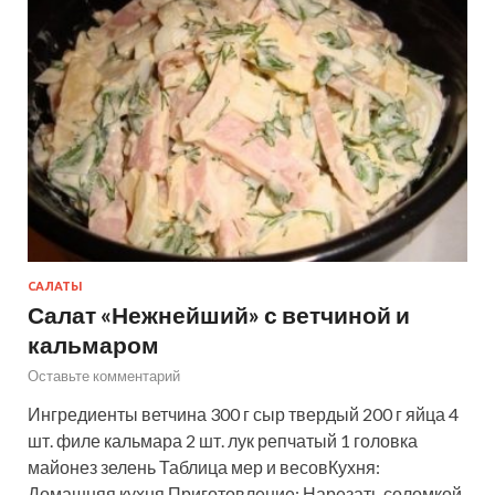
САЛАТЫ
Салат «Нежнейший» с ветчиной и
кальмаром
Оставьте комментарий
Ингредиенты ветчина 300 г сыр твердый 200 г яйца 4
шт. филе кальмара 2 шт. лук репчатый 1 головка
майонез зелень Таблица мер и весовКухня:
Домашняя кухня Приготовление: Нарезать соломкой