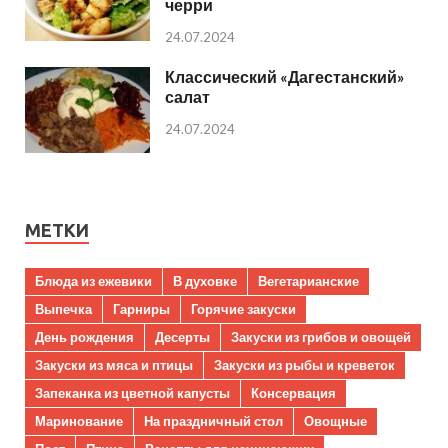
черри
24.07.2024
Классический «Дагестанский»
салат
24.07.2024
МЕТКИ
Блюда из ежевики
В духовке
Вегетарианские
Выпечка
Гарниры
Горячие закуски
День рождения
Десерты
Закуски из грибов и овощей
Закуски из мяса и птицы
Закуски из рыбы и креветок
Запеканка из цветной капусты
Консервация
Маринование
На праздничный стол
Овощные