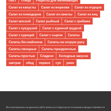
Пост
Птица
Рецепты для начинающих
Салат из капусты
Салат из моркови
Салат из огурцов
Салат из помидоров
Салат из свеклы
Салат из яиц
Салат мясной
Салат рыбный
Салат с грибами
Салат с кукурузой
Салат с куриной грудкой
Салат с курицей
Салат с сыром
Салаты
Салаты без майонеза
Салаты на скорую руку
Салаты овощные
Салаты праздничные
Салаты простые
Сладкое
Холодные закуски
завтрак
обед
первое
суп
ужин
Все материалы на данном сайте взяты из открытых источников и предоставляются