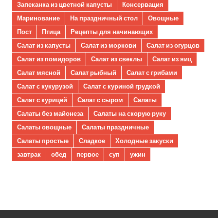
Запеканка из цветной капусты
Консервация
Маринование
На праздничный стол
Овощные
Пост
Птица
Рецепты для начинающих
Салат из капусты
Салат из моркови
Салат из огурцов
Салат из помидоров
Салат из свеклы
Салат из яиц
Салат мясной
Салат рыбный
Салат с грибами
Салат с кукурузой
Салат с куриной грудкой
Салат с курицей
Салат с сыром
Салаты
Салаты без майонеза
Салаты на скорую руку
Салаты овощные
Салаты праздничные
Салаты простые
Сладкое
Холодные закуски
завтрак
обед
первое
суп
ужин