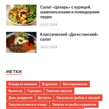
Салат «Цезарь» с курицей,
шампиньонами и помидорами
черри
24.07.2024
Классический «Дагестанский»
салат
24.07.2024
МЕТКИ
Блюда из ежевики
В духовке
Вегетарианские
Выпечка
Гарниры
Горячие закуски
День рождения
Десерты
Закуски из грибов и овощей
Закуски из мяса и птицы
Закуски из рыбы и креветок