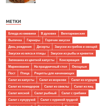
МЕТКИ
Блюда из ежевики
В духовке
Вегетарианские
Выпечка
Гарниры
Горячие закуски
День рождения
Десерты
Закуски из грибов и овощей
Закуски из мяса и птицы
Закуски из рыбы и креветок
Запеканка из цветной капусты
Консервация
Маринование
На праздничный стол
Овощные
Пост
Птица
Рецепты для начинающих
Салат из капусты
Салат из моркови
Салат из огурцов
Салат из помидоров
Салат из свеклы
Салат из яиц
Салат мясной
Салат рыбный
Салат с грибами
Салат с кукурузой
Салат с куриной грудкой