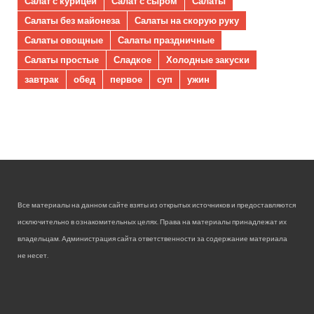
Салат с курицей
Салат с сыром
Салаты
Салаты без майонеза
Салаты на скорую руку
Салаты овощные
Салаты праздничные
Салаты простые
Сладкое
Холодные закуски
завтрак
обед
первое
суп
ужин
Все материалы на данном сайте взяты из открытых источников и предоставляются
исключительно в ознакомительных целях. Права на материалы принадлежат их
владельцам. Администрация сайта ответственности за содержание материала
не несет.