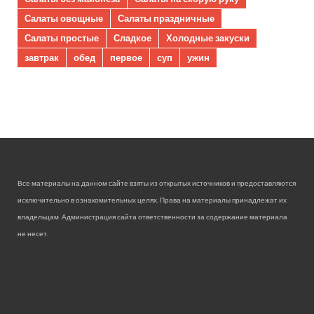
Салаты овощные
Салаты праздничные
Салаты простые
Сладкое
Холодные закуски
завтрак
обед
первое
суп
ужин
Все материалы на данном сайте взяты из открытых источников и предоставляются
исключительно в ознакомительных целях. Права на материалы принадлежат их
владельцам. Администрация сайта ответственности за содержание материала
не несет.