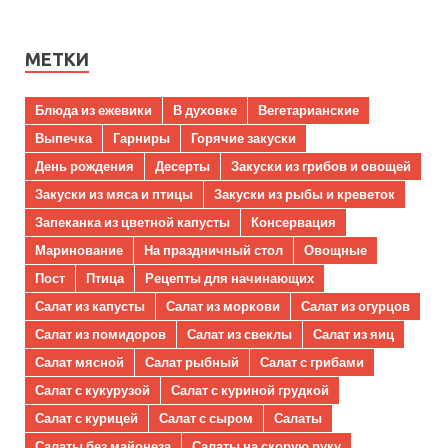
МЕТКИ
Блюда из ежевики
В духовке
Вегетарианские
Выпечка
Гарниры
Горячие закуски
День рождения
Десерты
Закуски из грибов и овощей
Закуски из мяса и птицы
Закуски из рыбы и креветок
Запеканка из цветной капусты
Консервация
Маринование
На праздничный стол
Овощные
Пост
Птица
Рецепты для начинающих
Салат из капусты
Салат из моркови
Салат из огурцов
Салат из помидоров
Салат из свеклы
Салат из яиц
Салат мясной
Салат рыбный
Салат с грибами
Салат с кукурузой
Салат с куриной грудкой
Салат с курицей
Салат с сыром
Салаты
Салаты без майонеза
Салаты на скорую руку