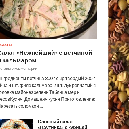
АЛАТЫ
Салат «Нежнейший» с ветчиной
и кальмаром
ставьте комментарий
нгредиенты ветчина 300 г сыр твердый 200 г
йца 4 шт. филе кальмара 2 шт. лук репчатый 1
оловка майонез зелень Таблица мер и
есовКухня: Домашняя кухня Приготовление:
арезать соломкой …
Слоеный салат
«Паутинка» с курицей