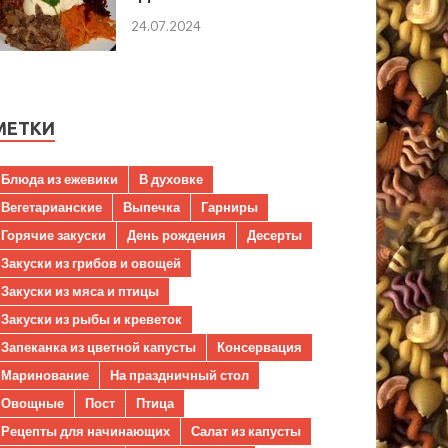
24.07.2024
МЕТКИ
Блюда из ежевики
В духовке
Вегетарианские
Выпечка
Гарниры
Горячие закуски
День рождения
Десерты
Закуски из грибов и овощей
Закуски из мяса и птицы
Закуски из рыбы и креветок
Запеканка из цветной капусты
Консервация
Маринование
На праздничный стол
Овощные
Пост
Птица
Рецепты для начинающих
Салат из капусты