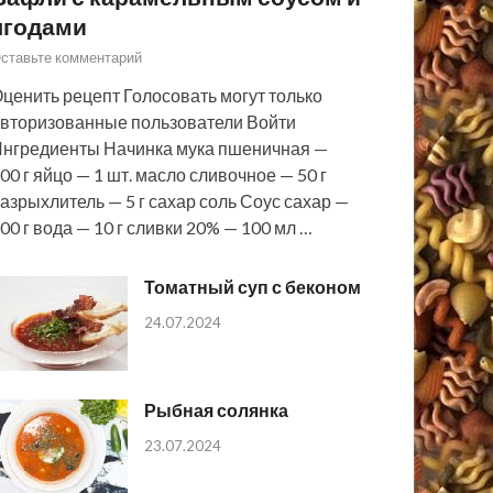
ягодами
ставьте комментарий
ценить рецепт Голосовать могут только
вторизованные пользователи Войти
нгредиенты Начинка мука пшеничная —
00 г яйцо — 1 шт. масло сливочное — 50 г
азрыхлитель — 5 г сахар соль Соус сахар —
00 г вода — 10 г сливки 20% — 100 мл …
Томатный суп с беконом
24.07.2024
Рыбная солянка
23.07.2024