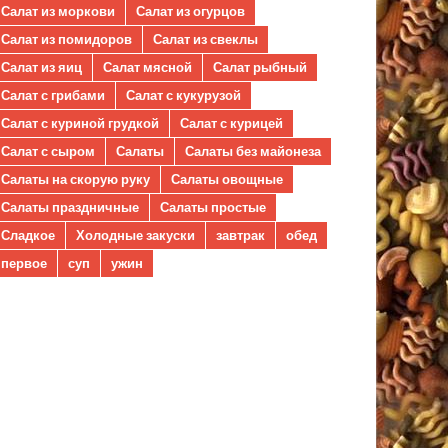
Салат из моркови
Салат из огурцов
Салат из помидоров
Салат из свеклы
Салат из яиц
Салат мясной
Салат рыбный
Салат с грибами
Салат с кукурузой
Салат с куриной грудкой
Салат с курицей
Салат с сыром
Салаты
Салаты без майонеза
Салаты на скорую руку
Салаты овощные
Салаты праздничные
Салаты простые
Сладкое
Холодные закуски
завтрак
обед
первое
суп
ужин