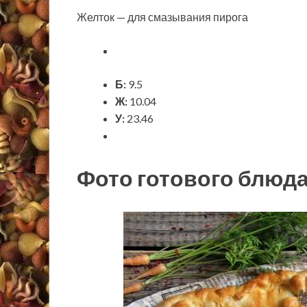
Желток — для смазывания пирога
Б:
9.5
Ж:
10.04
У:
23.46
Фото готового блюд