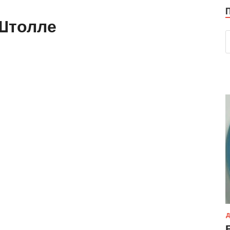
 Штолле
Д