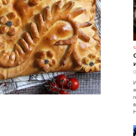
С
О
И
я
г
в
Н