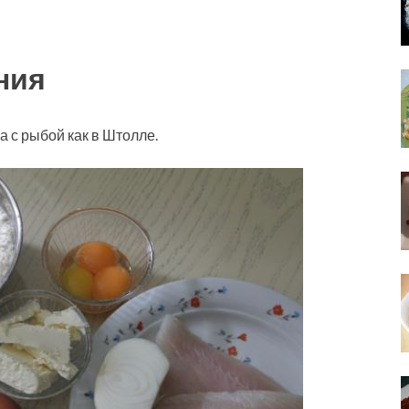
ния
 с рыбой как в Штолле.