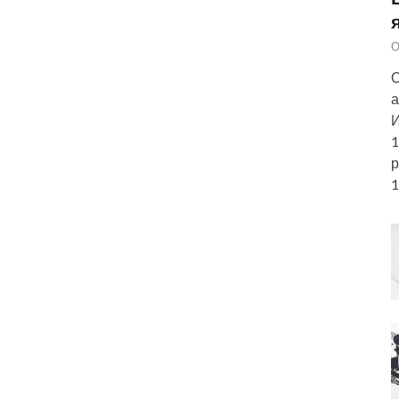
О
О
а
И
1
р
1