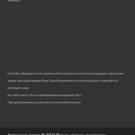
не несет.
Если Вы обнаружили на нашем сайте материалы, которые нарушают авторские
права, принадлежащие Вам, Вашей компании или организации, пожалуйста,
сообщите нам.
На сайте могут быть опубликованы материалы 18+!
При цитировании ссылка на источник обязательна.
Авторские права © 2026
Варим, парим, куховарим.
.