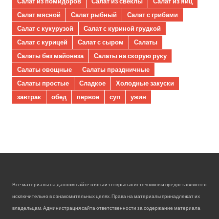
Салат из помидоров
Салат из свеклы
Салат из яиц
Салат мясной
Салат рыбный
Салат с грибами
Салат с кукурузой
Салат с куриной грудкой
Салат с курицей
Салат с сыром
Салаты
Салаты без майонеза
Салаты на скорую руку
Салаты овощные
Салаты праздничные
Салаты простые
Сладкое
Холодные закуски
завтрак
обед
первое
суп
ужин
Все материалы на данном сайте взяты из открытых источников и предоставляются
исключительно в ознакомительных целях. Права на материалы принадлежат их
владельцам. Администрация сайта ответственности за содержание материала