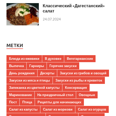
Классический «Дагестанский»
салат
24.07.2024
МЕТКИ
Блюда из ежевики
В духовке
Вегетарианские
Выпечка
Гарниры
Горячие закуски
День рождения
Десерты
Закуски из грибов и овощей
Закуски из мяса и птицы
Закуски из рыбы и креветок
Запеканка из цветной капусты
Консервация
Маринование
На праздничный стол
Овощные
Пост
Птица
Рецепты для начинающих
Салат из капусты
Салат из моркови
Салат из огурцов