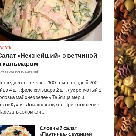
АЛАТЫ
Салат «Нежнейший» с ветчиной
и кальмаром
ставьте комментарий
нгредиенты ветчина 300 г сыр твердый 200 г
йца 4 шт. филе кальмара 2 шт. лук репчатый 1
оловка майонез зелень Таблица мер и
есовКухня: Домашняя кухня Приготовление:
арезать соломкой …
Слоеный салат
«Паутинка» с курицей