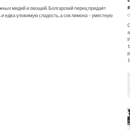
жных мидий и овощей. Болгарский перец придаёт
и едва уловимую сладость, а сок лимона – уместную
О
О
а
И
1
р
1