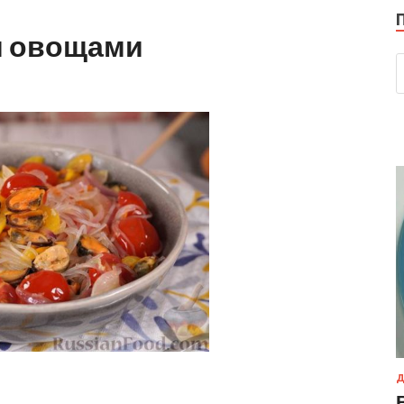
и овощами
Д