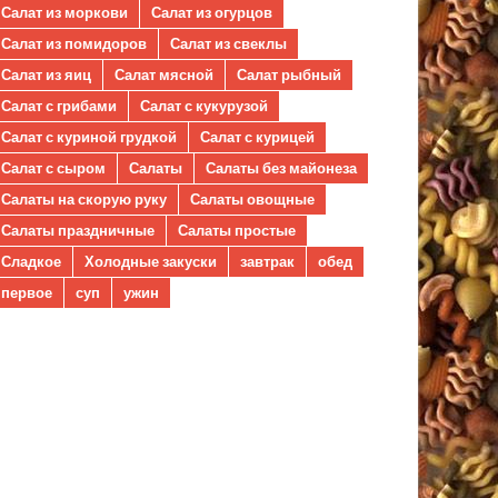
Салат из моркови
Салат из огурцов
Салат из помидоров
Салат из свеклы
Салат из яиц
Салат мясной
Салат рыбный
Салат с грибами
Салат с кукурузой
Салат с куриной грудкой
Салат с курицей
Салат с сыром
Салаты
Салаты без майонеза
Салаты на скорую руку
Салаты овощные
Салаты праздничные
Салаты простые
Сладкое
Холодные закуски
завтрак
обед
первое
суп
ужин