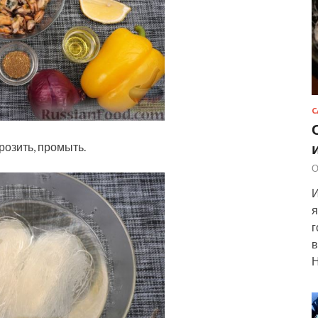
С
розить, промыть.
О
И
я
г
в
Н