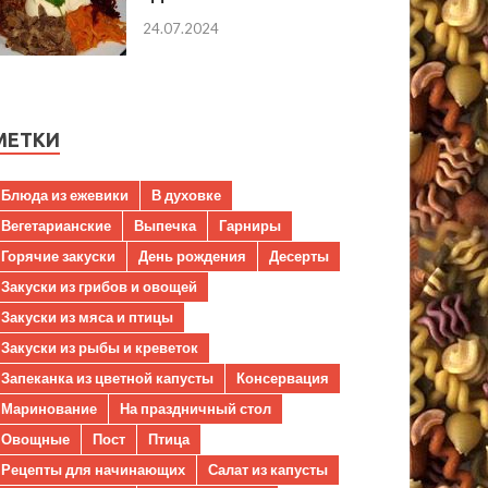
24.07.2024
МЕТКИ
Блюда из ежевики
В духовке
Вегетарианские
Выпечка
Гарниры
Горячие закуски
День рождения
Десерты
Закуски из грибов и овощей
Закуски из мяса и птицы
Закуски из рыбы и креветок
Запеканка из цветной капусты
Консервация
Маринование
На праздничный стол
Овощные
Пост
Птица
Рецепты для начинающих
Салат из капусты