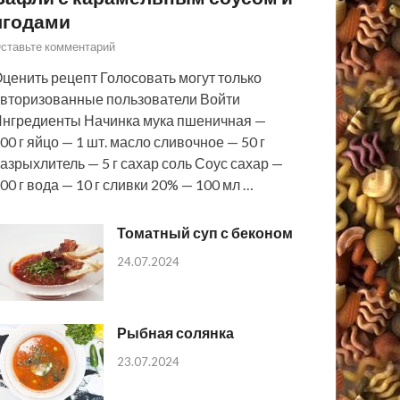
ягодами
ставьте комментарий
ценить рецепт Голосовать могут только
вторизованные пользователи Войти
нгредиенты Начинка мука пшеничная —
00 г яйцо — 1 шт. масло сливочное — 50 г
азрыхлитель — 5 г сахар соль Соус сахар —
00 г вода — 10 г сливки 20% — 100 мл …
Томатный суп с беконом
24.07.2024
Рыбная солянка
23.07.2024