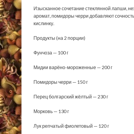
Изысканное сочетание стеклянной лапши, не
аромат, помидоры черри добавляют сочность 
кислинку.
Продукты (на 2 порции)
Фунчоза — 100 г
Мидии варёно-мороженные — 200 г
Помидоры черри — 150 г
Перец болгарский жёлтый — 230 г
Морковь — 130 г
Лук репчатый фиолетовый — 120 г