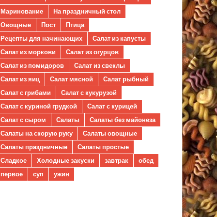
Маринование
На праздничный стол
Овощные
Пост
Птица
Рецепты для начинающих
Салат из капусты
Салат из моркови
Салат из огурцов
Салат из помидоров
Салат из свеклы
Салат из яиц
Салат мясной
Салат рыбный
Салат с грибами
Салат с кукурузой
Салат с куриной грудкой
Салат с курицей
Салат с сыром
Салаты
Салаты без майонеза
Салаты на скорую руку
Салаты овощные
Салаты праздничные
Салаты простые
Сладкое
Холодные закуски
завтрак
обед
первое
суп
ужин