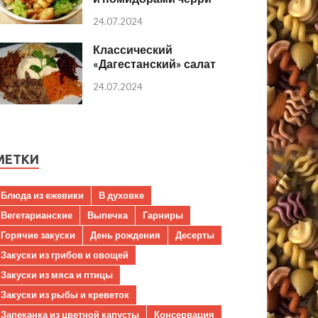
24.07.2024
Классический
«Дагестанский» салат
24.07.2024
МЕТКИ
Блюда из ежевики
В духовке
Вегетарианские
Выпечка
Гарниры
Горячие закуски
День рождения
Десерты
Закуски из грибов и овощей
Закуски из мяса и птицы
Закуски из рыбы и креветок
Запеканка из цветной капусты
Консервация