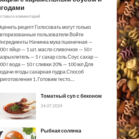
ягодами
ставьте комментарий
ценить рецепт Голосовать могут только
вторизованные пользователи Войти
нгредиенты Начинка мука пшеничная —
00 г яйцо — 1 шт. масло сливочное — 50 г
азрыхлитель — 5 г сахар соль Соус сахар —
00 г вода — 10 г сливки 20% — 100 мл Для
одачи ягоды сахарная пудра Способ
риготовления 1. Готовим тесто.…
Томатный суп с беконом
24.07.2024
Рыбная солянка