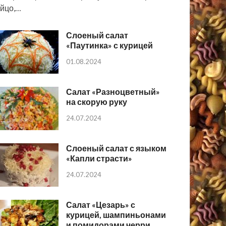
йцо,…
Слоеный салат
«Паутинка» с курицей
01.08.2024
Салат «Разноцветный»
на скорую руку
24.07.2024
Слоеный салат с языком
«Капли страсти»
24.07.2024
Салат «Цезарь» с
курицей, шампиньонами
и помидорами черри