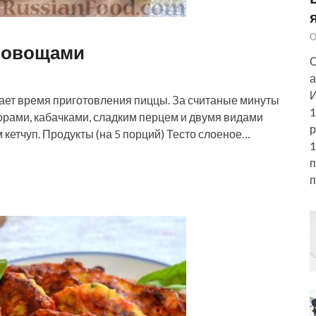
О
с овощами
О
а
И
ает время приготовления пиццы. За считаные минуты
1
дорами, кабачками, сладким перцем и двумя видами
р
 кетчуп. Продукты (на 5 порций) Тесто слоеное…
1
п
п