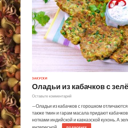
ЗАКУСКИ
Оладьи из кабачков с зе
Оставьте комментарий
—Оладьи из кабачков с горошком отличаются о
также тмин и гарам масала придают кабачко
нотками индийской и кавказской кухонь. А зе
интересной.…
ПОДРОБНЕЕ