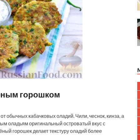
лёным горошком
т обычных кабачковых оладий. Чили, чеснок, кинза, а
вым оладьям оригинальный островатый вкус с
лёный горошек делает текстуру оладий более