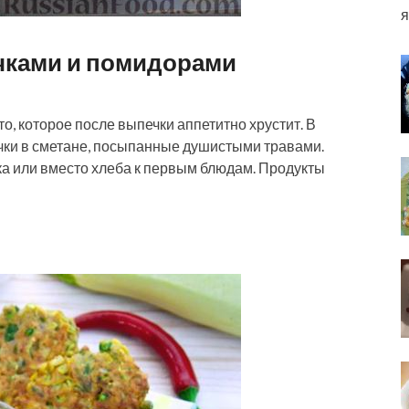
я
чками и помидорами
о, которое после выпечки аппетитно хрустит. В
чки в сметане, посыпанные душистыми травами.
ка или вместо хлеба к первым блюдам. Продукты