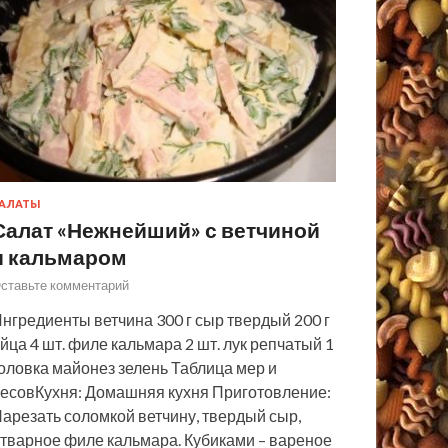
АЛАТЫ
Салат «Нежнейший» с ветчиной
и кальмаром
ставьте комментарий
нгредиенты ветчина 300 г сыр твердый 200 г
йца 4 шт. филе кальмара 2 шт. лук репчатый 1
оловка майонез зелень Таблица мер и
есовКухня: Домашняя кухня Приготовление:
арезать соломкой ветчину, твердый сыр,
тварное филе кальмара. Кубиками – вареное