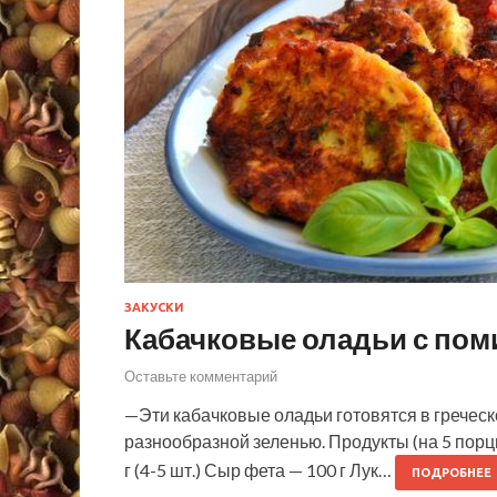
ЗАКУСКИ
Кабачковые оладьи с пом
Оставьте комментарий
—Эти кабачковые оладьи готовятся в греческ
разнообразной зеленью. Продукты (на 5 порци
г (4-5 шт.) Сыр фета — 100 г Лук…
ПОДРОБНЕЕ