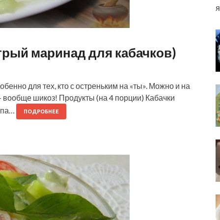
я
рый маринад для кабачков)
обенно для тех, кто с остреньким на «ты». Можно и на
а — вообще шикоз! Продукты (на 4 порции) Кабачки
ропа…
ПОДРОБНЕЕ