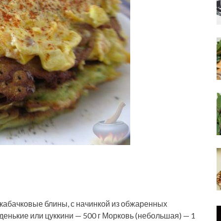
 кабачковые блины, с начинкой из обжаренных
енькие или цуккини — 500 г Морковь (небольшая) — 1