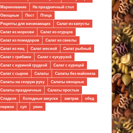
Маринование
На праздничный стол
Овощные
Пост
Птица
Рецепты для начинающих
Салат из капусты
Салат из моркови
Салат из огурцов
Салат из помидоров
Салат из свеклы
Салат из яиц
Салат мясной
Салат рыбный
Салат с грибами
Салат с кукурузой
Салат с куриной грудкой
Салат с курицей
Салат с сыром
Салаты
Салаты без майонеза
Салаты на скорую руку
Салаты овощные
Салаты праздничные
Салаты простые
Сладкое
Холодные закуски
завтрак
обед
первое
суп
ужин