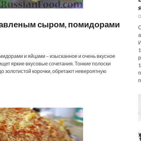
О
плавленым сыром, помидорами
О
а
И
1
мидорами и яйцами – изысканное и очень вкусное
р
о ищет яркие вкусовые сочетания. Тонкие полоски
1
до золотистой корочки, обретают невероятную
п
п