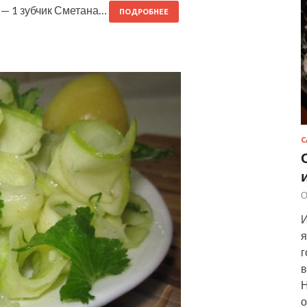
к — 1 зубчик Сметана…
ПОДРОБНЕЕ
С
О
И
я
г
в
Н
о