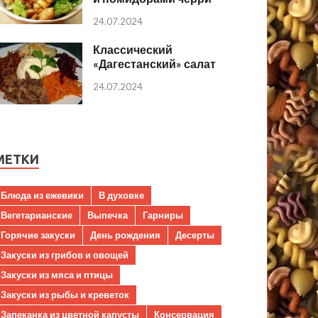
24.07.2024
Классический
«Дагестанский» салат
24.07.2024
МЕТКИ
Блюда из ежевики
В духовке
Вегетарианские
Выпечка
Гарниры
Горячие закуски
День рождения
Десерты
Закуски из грибов и овощей
Закуски из мяса и птицы
Закуски из рыбы и креветок
Запеканка из цветной капусты
Консервация