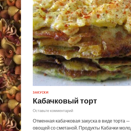
ЗАКУСКИ
Кабачковый торт
Оставьте комментарий
Отменная кабачковая закуска в виде торта —
овощей со сметаной. Продукты Кабачки молод