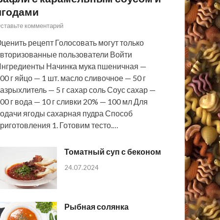
ягодами
ставьте комментарий
ценить рецепт Голосовать могут только
вторизованные пользователи Войти
нгредиенты Начинка мука пшеничная —
00 г яйцо — 1 шт. масло сливочное — 50 г
азрыхлитель — 5 г сахар соль Соус сахар —
00 г вода — 10 г сливки 20% — 100 мл Для
одачи ягоды сахарная пудра Способ
риготовления 1. Готовим тесто.…
Томатный суп с беконом
24.07.2024
Рыбная солянка